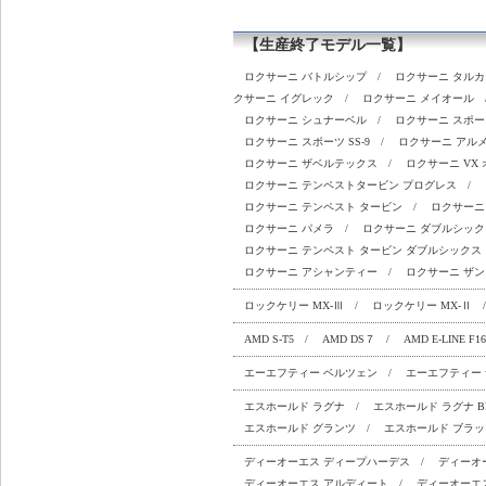
【生産終了モデル一覧】
ロクサーニ バトルシップ
/
ロクサーニ タルカ
クサーニ イグレック
/
ロクサーニ メイオール
ロクサーニ シュナーベル
/
ロクサーニ スポーツ
ロクサーニ スポーツ SS-9
/
ロクサーニ アル
ロクサーニ ザベルテックス
/
ロクサーニ VX 
ロクサーニ テンペストタービン プログレス
/
ロクサーニ テンペスト タービン
/
ロクサーニ
ロクサーニ パメラ
/
ロクサーニ ダブルシック
ロクサーニ テンペスト タービン ダブルシックス
ロクサーニ アシャンティー
/
ロクサーニ ザ
ロックケリー MX-Ⅲ
/
ロックケリー MX-Ⅱ
AMD S-T5
/
AMD DS７
/
AMD E-LINE F16
エーエフティー ベルツェン
/
エーエフティー
エスホールド ラグナ
/
エスホールド ラグナ B
エスホールド グランツ
/
エスホールド ブラ
ディーオーエス ディープハーデス
/
ディーオ
ディーオーエス アルディート
/
ディーオーエス