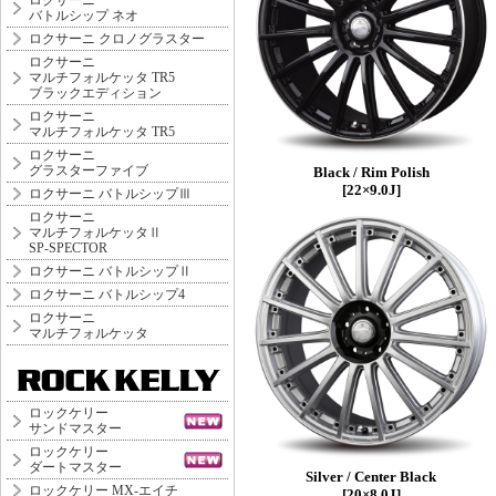
ロクサーニ
バトルシップ ネオ
ロクサーニ クロノグラスター
ロクサーニ
マルチフォルケッタ TR5
ブラックエディション
ロクサーニ
マルチフォルケッタ TR5
ロクサーニ
グラスターファイブ
Black / Rim Polish
[22×9.0J]
ロクサーニ バトルシップⅢ
ロクサーニ
マルチフォルケッタⅡ
SP-SPECTOR
ロクサーニ バトルシップⅡ
ロクサーニ バトルシップ4
ロクサーニ
マルチフォルケッタ
ロックケリー
サンドマスター
ロックケリー
ダートマスター
Silver / Center Black
ロックケリー MX-エイチ
[20×8.0J]