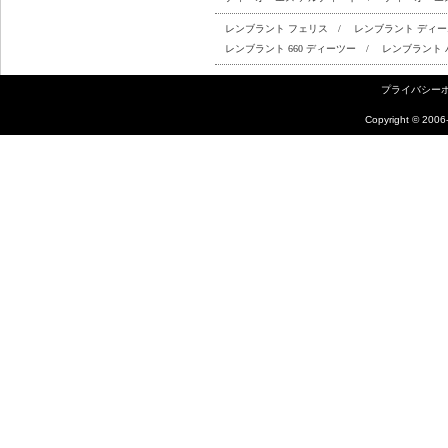
レンブラント フェリス
/
レンブラント ディ
レンブラント 660 ディーツー
/
レンブラント 
プライバシー
Copyright ©
2006-