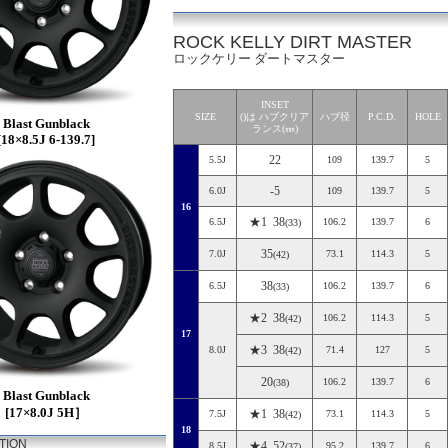
ROCK KELLY DIRT MASTER
ロックケリー ダートマスター
INSET
SIZE
()は ハブクリア
ハブ径
P.C.D.
HOLE
Blast Gunblack
ランス(㎜)
[18×8.5J 6-139.7]
22
5.5J
109
139.7
5
-5
6.0J
109
139.7
5
16
★1 38
6.5J
106.2
139.7
6
(33)
35
7.0J
73.1
114.3
5
(42)
38
6.5J
106.2
139.7
6
(33)
★2 38
106.2
114.3
5
(42)
17
★3 38
8.0J
71.4
127
5
(42)
20
106.2
139.7
6
(38)
Blast Gunblack
[17×8.0J 5H］
★1 38
7.5J
73.1
114.3
5
(42)
18
ATION
★4 52
8.5J
95.2
139.7
6
(37)