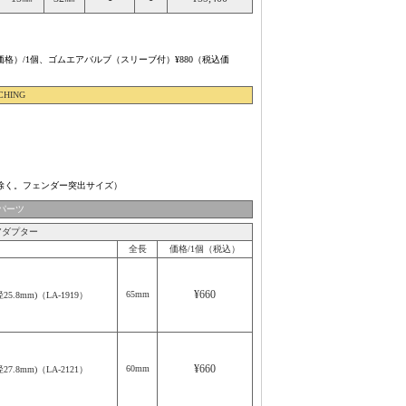
込価格）/1個、ゴムエアバルブ（スリーブ付）¥880（税込価
CHING
。
。
X)除く。フェンダー突出サイズ）
パーツ
アダプター
全長
価格/1個（税込）
¥660
65mm
.8mm)（LA-1919）
¥660
60mm
.8mm)（LA-2121）