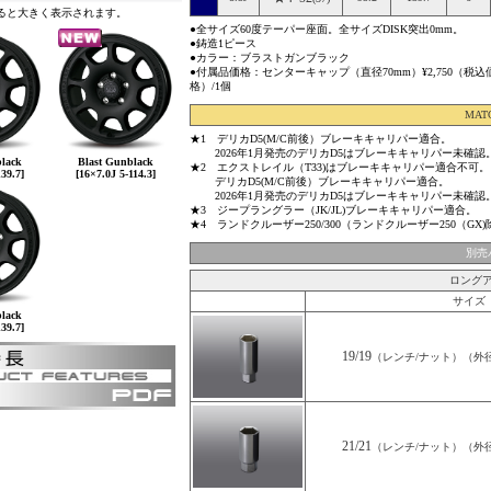
ると大きく表示されます。
●全サイズ60度テーパー座面。全サイズDISK突出0mm。
●鋳造1ピース
●カラー：ブラストガンブラック
●付属品価格：センターキャップ（直径70mm）¥2,750（税
格）/1個
MAT
★1 デリカD5(M/C前後）ブレーキキャリパー適合。
2026年1月発売のデリカD5はブレーキキャリパー未確認
lack
Blast Gunblack
★2 エクストレイル（T33)はブレーキキャリパー適合不可。
139.7]
[16×7.0J 5-114.3]
デリカD5(M/C前後）ブレーキキャリパー適合。
2026年1月発売のデリカD5はブレーキキャリパー未確認
★3 ジープラングラー（JK/JL)ブレーキキャリパー適合。
★4 ランドクルーザー250/300（ランドクルーザー250（G
別売
ロング
サイズ
lack
139.7]
19/19
（レンチ/ナット）（外径25
21/21
（レンチ/ナット）（外径27