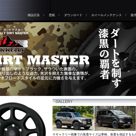
雑誌広告
/
壁紙
/
ダウンロード
/
ホイールメンテナンス
/
販
GALLERY
※ギャラリー画像での装着サイズは車検、装着を保証するも