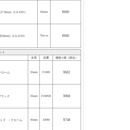
¥660
65mm
.8mm)（LA-1921）
¥660
70ｍｍ
8mm)（LA-2219）
ット
全長
品番
価格/1個（税込）
¥682
35mm
F100S
クローム
¥968
35mm
F100SB
ブラック
ナット
¥748
45mm
100M
/ クローム