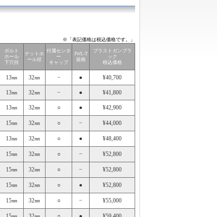
※「表記価格は税込価格です。」
ボルト
付属センタ
ブラストガンブラ
ナットホ
JWL-T
ホール
ー
ック
ール径
規格
下穴径
キャップ
税込価格
13㎜
32㎜
−
●
¥40,700
13㎜
32㎜
−
●
¥41,800
13㎜
32㎜
○
●
¥42,900
15㎜
32㎜
○
−
¥44,000
13㎜
32㎜
○
●
¥48,400
15㎜
32㎜
○
−
¥52,800
15㎜
32㎜
○
−
¥52,800
15㎜
32㎜
○
●
¥52,800
15㎜
32㎜
○
−
¥55,000
15㎜
32㎜
○
●
¥59,400