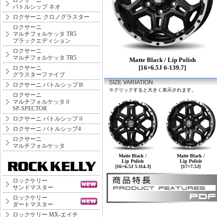
ロクサーニ
バトルシップ ネオ
ロクサーニ クロノグラスター
ロクサーニ
マルチフォルケッタ TR5
ブラックエディション
ロクサーニ
マルチフォルケッタ TR5
Matte Black / Lip Polish
[16×6.5J 6-139.7]
ロクサーニ
グラスターファイブ
SIZE VARIATION
ロクサーニ バトルシップⅢ
※クリックすると大きく表示されます。
ロクサーニ
マルチフォルケッタⅡ
SP-SPECTOR
ロクサーニ バトルシップⅡ
ロクサーニ バトルシップ4
ロクサーニ
マルチフォルケッタ
Matte Black /
Matte Black /
Lip Polish
Lip Polish
[16×6.5J 5-114.3]
[17×7.5J]
ロックケリー
サンドマスター
ロックケリー
ダートマスター
ロックケリー MX-エイチ