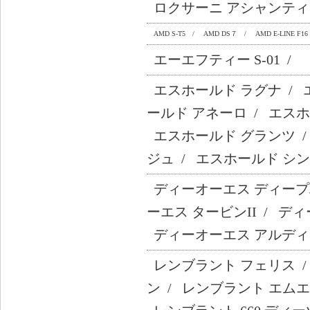
ロクサーニ アシャンテ
AMD S-T5
/
AMD DS７
/
AMD E-LINE F16
エーエフティー S-01
/
エスホールド ラグナ
/
ールド アネーロ
/
エスホ
エスホールド グランツ
/
ジュ
/
エスホールド シ
ディーオーエス ディー
ーエス タービンII
/
ディ
ディーオーエス アルデ
レンブラント フェリス
/
ン
/
レンブラント エム