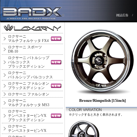
雑誌広告
/
ロクサーニ
マルチフォルケッタ FX4
ロクサーニ スポーツ
DR-10
ロクサーニ バトルシップ
バルコックス
ブラックエディション
ロクサーニ
バトルシップ バルコックス
ロクサーニ ファルシオン
ブラックエディション
ロクサーニ ファルシオン
Bronze/Rimpolish [15inch]
ロクサーニ
マルチフォルケッタ MS3
COLOR VARIATION
ロクサーニ
※クリックすると大きく表示されます。
テンペストタービンVX
ブラックエディション
ロクサーニ
テンペストタービンVX