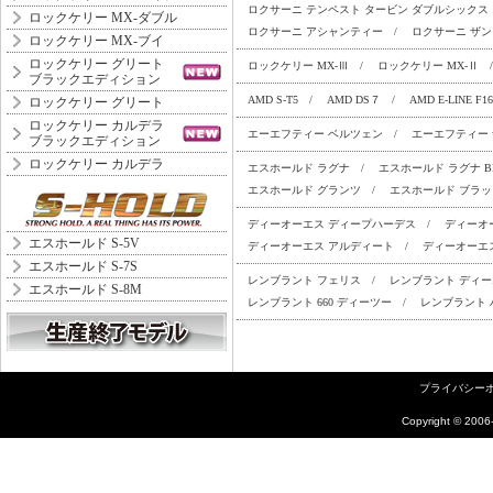
ロクサーニ テンペスト タービン ダブルシックス
ロックケリー MX-ダブル
ロクサーニ アシャンティー
/
ロクサーニ ザ
ロックケリー MX-ブイ
ロックケリー グリート
ロックケリー MX-Ⅲ
/
ロックケリー MX-Ⅱ
ブラックエディション
AMD S-T5
/
AMD DS７
/
AMD E-LINE F16
ロックケリー グリート
ロックケリー カルデラ
エーエフティー ベルツェン
/
エーエフティー
ブラックエディション
ロックケリー カルデラ
エスホールド ラグナ
/
エスホールド ラグナ B
エスホールド グランツ
/
エスホールド ブラ
ディーオーエス ディープハーデス
/
ディーオ
エスホールド S-5V
ディーオーエス アルディート
/
ディーオーエス
エスホールド S-7S
レンブラント フェリス
/
レンブラント ディ
エスホールド S-8M
レンブラント 660 ディーツー
/
レンブラント 
プライバシー
Copyright ©
2006-