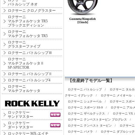
ロクサーニ
バトルシップ ネオ
ロクサーニ クロノグラスター
ロクサーニ
Gunmeta/Rimpolish
マルチフォルケッタ TR5
[15inch]
ブラックエディション
ロクサーニ
マルチフォルケッタ TR5
ロクサーニ
グラスターファイブ
ロクサーニ バトルシップⅢ
ロクサーニ
マルチフォルケッタⅡ
SP-SPECTOR
ロクサーニ バトルシップⅡ
ロクサーニ バトルシップ4
【生産終了モデル一覧】
ロクサーニ
ロクサーニ バトルシップ
/
ロクサーニ タルカ
マルチフォルケッタ
クサーニ イグレック
/
ロクサーニ メイオール
ロクサーニ シュナーベル
/
ロクサーニ スポーツ
ロクサーニ スポーツ SS-9
/
ロクサーニ アル
ロックケリー
ロクサーニ ザベルテックス
/
ロクサーニ VX 
サンドマスター
ロクサーニ テンペストタービン プログレス
/
ロックケリー
ロクサーニ テンペスト タービン
/
ロクサーニ
ダートマスター
ロクサーニ パメラ
/
ロクサーニ ダブルシック
ロックケリー MX-エイチ