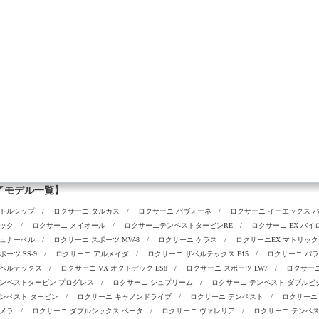
了モデル一覧】
バトルシップ
/
ロクサーニ タルカス
/
ロクサーニ パヴォーネ
/
ロクサーニ イーエックス 
レック
/
ロクサーニ メイオール
/
ロクサーニテンペストタービンRE
/
ロクサーニ EX バ
シュナーベル
/
ロクサーニ スポーツ MW-8
/
ロクサーニ ケラス
/
ロクサーニEX マトリッ
ーツ SS-9
/
ロクサーニ アルメイダ
/
ロクサーニ ザベルテックス F15
/
ロクサーニ パ
ザベルテックス
/
ロクサーニ VX オクトデック ES8
/
ロクサーニ スポーツ LW7
/
ロクサー
テンペストタービン プログレス
/
ロクサーニ シュプリーム
/
ロクサーニ テンペスト ダブルビ
ンペスト タービン
/
ロクサーニ キャノンドライブ
/
ロクサーニ テンペスト
/
ロクサーニ 
パメラ
/
ロクサーニ ダブルシックス ベータ
/
ロクサーニ ヴァレリア
/
ロクサーニ テンペス