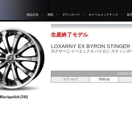
雑誌広告
/
壁紙
/
ダウンロード
/
ホイールメンテナンス
/
販
生産終了モデル
LOXARNY EX BYRON STINGER
ロクサーニ イーエックス バイロン スティンガ
REPAIR P
¥880
エアバルブ
/個
Blackpolish [5H]