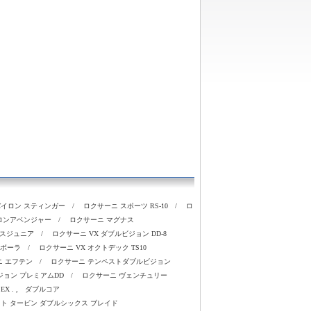
バイロン スティンガー
/
ロクサーニ スポーツ RS-10
/
ロ
イロンアベンジャー
/
ロクサーニ マグナス
クスジュニア
/
ロクサーニ VX ダブルビジョン DD-8
ラボーラ
/
ロクサーニ VX オクトデック TS10
ニ エフテン
/
ロクサーニ テンペストダブルビジョン
ジョン プレミアムDD
/
ロクサーニ ヴェンチュリー
EX . , ダブルコア
ト タービン ダブルシックス ブレイド