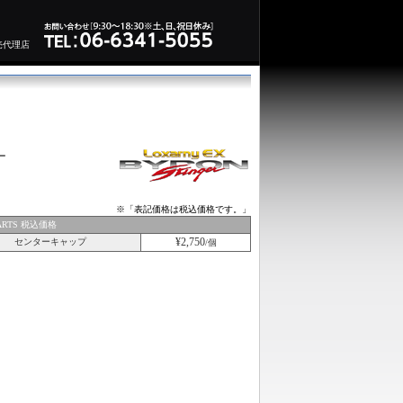
売代理店
ー
※「表記価格は税込価格です。」
ARTS 税込価格
¥2,750
センターキャップ
/個