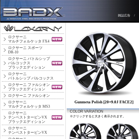
雑誌広告
/
ロクサーニ
マルチフォルケッタ FX4
ロクサーニ スポーツ
DR-10
ロクサーニ バトルシップ
バルコックス
ブラックエディション
ロクサーニ
バトルシップ バルコックス
ロクサーニ ファルシオン
ブラックエディション
ロクサーニ ファルシオン
Gunmeta Polish [20×9.0J FACE2]
ロクサーニ
マルチフォルケッタ MS3
COLOR VARIATION
ロクサーニ
※クリックすると大きく表示されます。
テンペストタービンVX
ブラックエディション
ロクサーニ
テンペストタービンVX