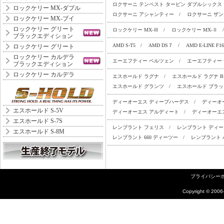
ロクサーニ テンペスト タービン ダブルシックス
ロックケリー MX-ダブル
ロクサーニ アシャンティー
/
ロクサーニ ザ
ロックケリー MX-ブイ
ロックケリー グリート
ロックケリー MX-Ⅲ
/
ロックケリー MX-Ⅱ
ブラックエディション
AMD S-T5
/
AMD DS７
/
AMD E-LINE F16
ロックケリー グリート
ロックケリー カルデラ
エーエフティー ベルツェン
/
エーエフティー
ブラックエディション
ロックケリー カルデラ
エスホールド ラグナ
/
エスホールド ラグナ B
エスホールド グランツ
/
エスホールド ブラ
ディーオーエス ディープハーデス
/
ディーオ
エスホールド S-5V
ディーオーエス アルディート
/
ディーオーエス
エスホールド S-7S
レンブラント フェリス
/
レンブラント ディ
エスホールド S-8M
レンブラント 660 ディーツー
/
レンブラント 
プライバシー
Copyright ©
2006-