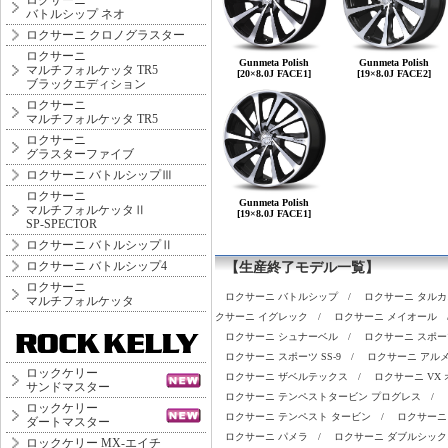
ロクサーニ
バトルシップ ネオ
ロクサーニ クロノグラスター
ロクサーニ
Gunmeta Polish
Gunmeta Polish
マルチフォルケッタ TR5
[20×8.0J FACE1]
[19×8.0J FACE2]
ブラックエディション
ロクサーニ
マルチフォルケッタ TR5
ロクサーニ
グラスターファイブ
ロクサーニ バトルシップⅢ
ロクサーニ
Gunmeta Polish
マルチフォルケッタⅡ
[19×8.0J FACE1]
SP-SPECTOR
ロクサーニ バトルシップⅡ
ロクサーニ バトルシップ4
【生産終了モデル一覧】
ロクサーニ
ロクサーニ バトルシップ
/
ロクサーニ タルカ
マルチフォルケッタ
クサーニ イグレック
/
ロクサーニ メイオール
ロクサーニ シュナーベル
/
ロクサーニ スポーツ
ロクサーニ スポーツ SS-9
/
ロクサーニ アル
ロックケリー
ロクサーニ ザベルテックス
/
ロクサーニ VX 
サンドマスター
ロクサーニ テンペストタービン プログレス
/
ロックケリー
ロクサーニ テンペスト タービン
/
ロクサーニ
ダートマスター
ロクサーニ パメラ
/
ロクサーニ ダブルシック
ロックケリー MX-エイチ